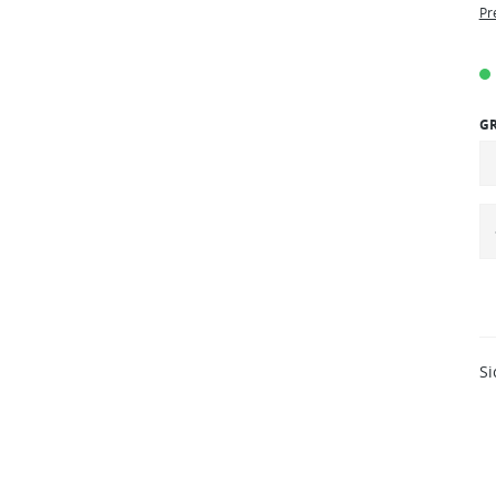
Pr
G
Si