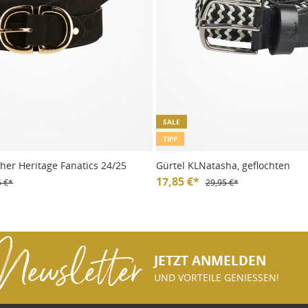
SALE
TIPP
ther Heritage Fanatics 24/25
Gürtel KLNatasha, geflochten
17,85 €*
5 €*
29,95 €*
Newsletter
JETZT ANMELDEN
UND VORTEILE GENIESSEN!