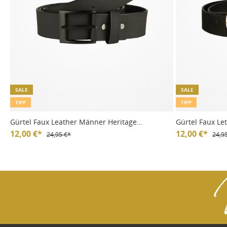
SALE
SALE
TIPP
TIPP
Gürtel Faux Leather Männer Heritage
Gürtel Faux Le
Fanatics 24/25
12,00 €*
12,00 €*
24,95 €*
24,9