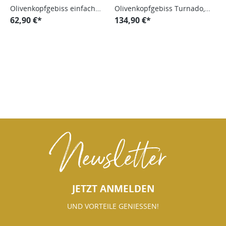
Olivenkopfgebiss einfach
Olivenkopfgebiss Turnado,
gebrochen Carbon
62,90 €*
Sensogan, einfach
134,90 €*
gebrochen
Newsletter
JETZT ANMELDEN
UND VORTEILE GENIESSEN!