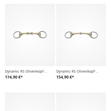
Dynamic RS Olivenkopf-
Dynamic RS Olivenkopf-
Unterlegtrense, doppelt
174,90 €*
Unterlegtrense, einfach
154,90 €*
gebrochen
gebrochen