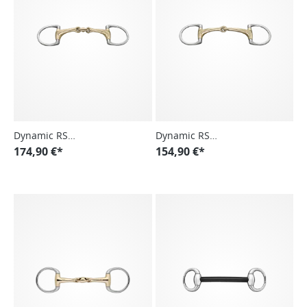
Dynamic RS
Dynamic RS
Olivenkopfgebiss doppelt
174,90 €*
Olivenkopfgebiss, einfach
154,90 €*
gebrochen
gebrochen