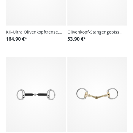
KK-Ultra Olivenkopftrense,
Olivenkopf-Stangengebiss
doppelt gebrochen
164,90 €*
Carbon
53,90 €*