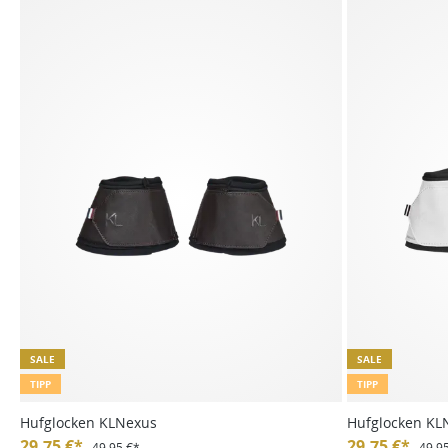
SALE
SALE
TIPP
TIPP
Hufglocken KLNexus
Hufglocken KL
29,75 €*
29,75 €*
49,95 €*
49,9