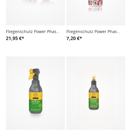
Fliegenschutz Power Phaser
Fliegenschutz Power Phaser
Durativ, Insektenschutzgel
21,95 €*
Roll On
7,20 €*