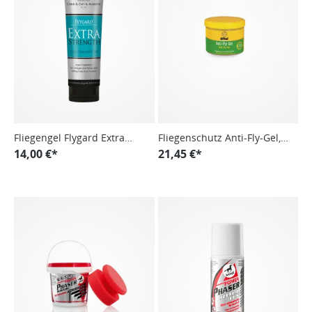
Fliegengel Flygard Extra
Fliegenschutz Anti-Fly-Gel,
Strength Insect Gel
14,00 €*
Bremsenschutz,
21,45 €*
Insektenschutzgel