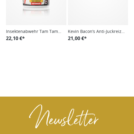
Insektenabwehr Tam Tam
Kevin Bacon’s Anti-Juckreiz
Vet Intensiv Gel
22,10 €*
Active Soap
21,00 €*
Newsletter