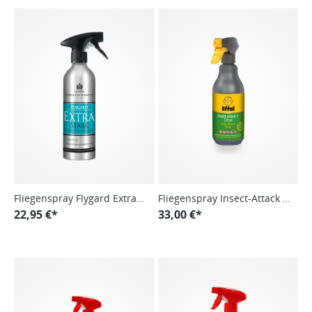
Fliegenspray Flygard Extra
Fliegenspray Insect-Attack +
Strength, Bremsenspray
22,95 €*
Citrus, Bremsenspray,
33,00 €*
Insektenschutzspray