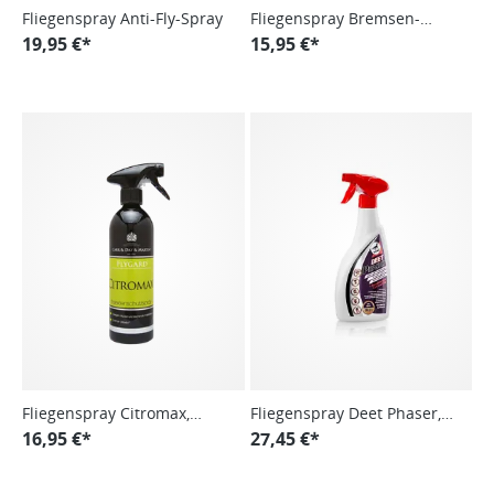
Fliegenspray Anti-Fly-Spray
Fliegenspray Bremsen-
19,95 €*
Blocker + Horse & Rider,
15,95 €*
Bremsenspray
Fliegenspray Citromax,
Fliegenspray Deet Phaser,
Bremsenspray
16,95 €*
Insektenschutzspray
27,45 €*