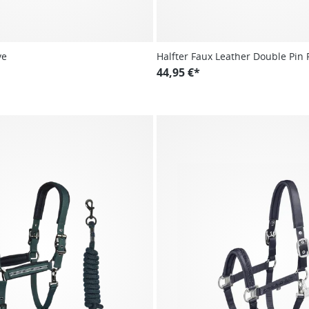
ve
Halfter Faux Leather Double Pin 
24/25
44,95 €*