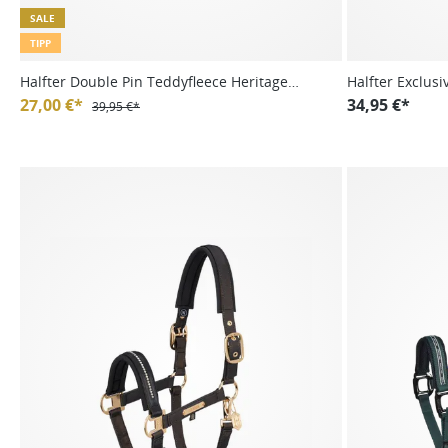
SALE
TIPP
Halfter Double Pin Teddyfleece Heritage
Halfter Exclusi
24/25
27,00 €*
34,95 €*
39,95 €*