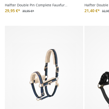
Halfter Double Pin Complete Fauxfur
Halfter Double
Platinum HW24
29,95 €*
21,40 €*
39,95 €*
32,9