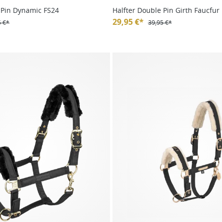
 Pin Dynamic FS24
Halfter Double Pin Girth Faucfur
HW24
29,95 €*
5 €*
39,95 €*