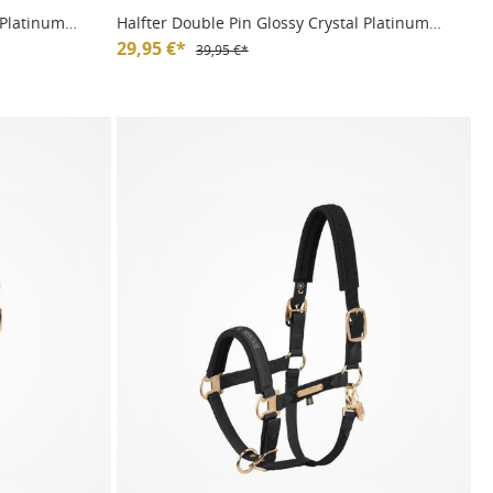
 Platinum
Halfter Double Pin Glossy Crystal Platinum
HW24
29,95 €*
39,95 €*