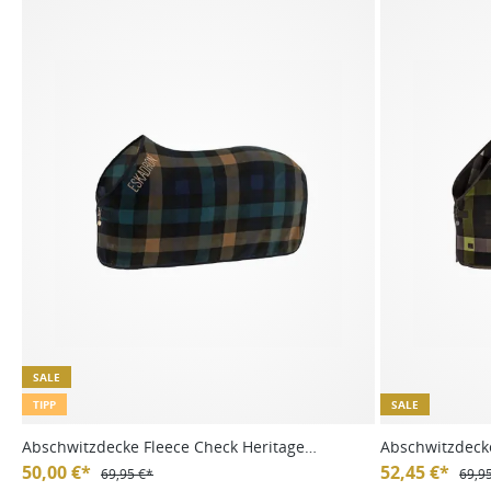
SALE
TIPP
SALE
Abschwitzdecke Fleece Check Heritage
Abschwitzdeck
24/25
50,00 €*
HW24
52,45 €*
69,95 €*
69,9