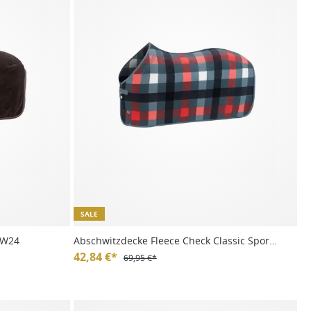
SALE
HW24
Abschwitzdecke Fleece Check Classic Sports
FS25
42,84 €*
69,95 €*