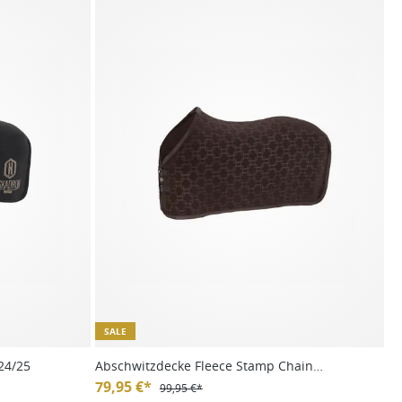
SALE
24/25
Abschwitzdecke Fleece Stamp Chain
Platinum HW24
79,95 €*
99,95 €*