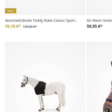
SALE
Abschwitzdecke Teddy Robe Classic Sports
Air Mesh Unte
FS25, Pferdebademantel
76,16 €*
59,95 €*
139,95 €*