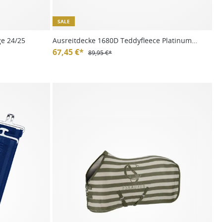
SALE
ge 24/25
Ausreitdecke 1680D Teddyfleece Platinum
HW 24
67,45 €*
89,95 €*