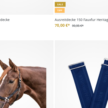
SALE
TIPP
rdecke
Ausreitdecke 150 Fauxfur Herita
70,00 €*
99,95 €*