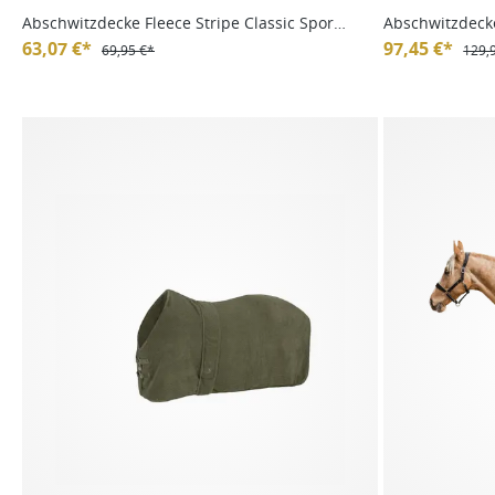
Abschwitzdecke Fleece Stripe Classic Sports
Abschwitzdeck
FS25
63,07 €*
97,45 €*
69,95 €*
129,