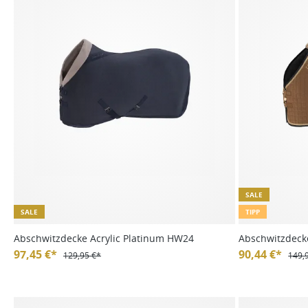
SALE
SALE
TIPP
Abschwitzdecke Acrylic Platinum HW24
Abschwitzdecke
97,45 €*
24/25
90,44 €*
129,95 €*
149,