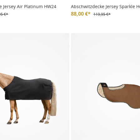
e Jersey Air Platinum HW24
Abschwitzdecke Jersey Sparkle H
24/25
88,00 €*
95 €*
119,95 €*