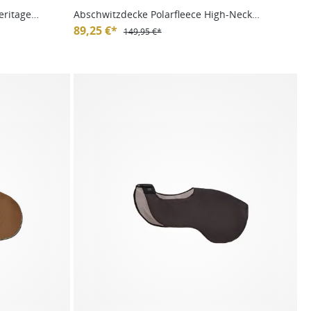
eritage
Abschwitzdecke Polarfleece High-Neck
Heritage 24/25
89,25 €*
149,95 €*