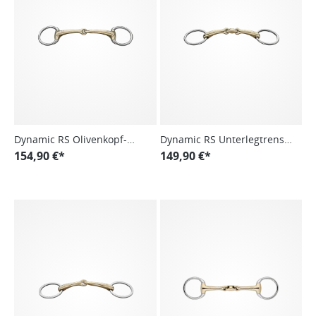
Dynamic RS Olivenkopf-
Dynamic RS Unterlegtrense,
Unterlegtrense, einfach
154,90 €*
doppelt gebrochen
149,90 €*
gebrochen