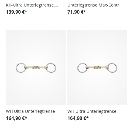
KK-Ultra Unterlegtrense,
Unterlegtrense Max-Control,
doppelt gebrochen, mit
139,90 €*
12mm
71,90 €*
Edelstahl-Seitenteilen
WH Ultra Unterlegtrense
WH Ultra Unterlegtrense
164,90 €*
164,90 €*