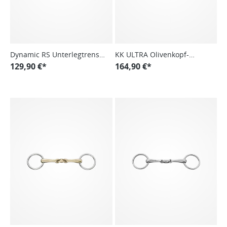
Dynamic RS Unterlegtrense,
KK ULTRA Olivenkopf-
einfach gebrochen
129,90 €*
Unterlegtrense 14 mm
164,90 €*