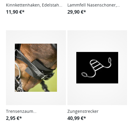
Kinnkettenhaken, Edelstahl,
Lammfell Nasenschoner,
flach
11,90 €*
Nasenbandbezug
29,90 €*
Trensenzaum
Zungenstrecker
Unterlegpolster
2,95 €*
40,99 €*