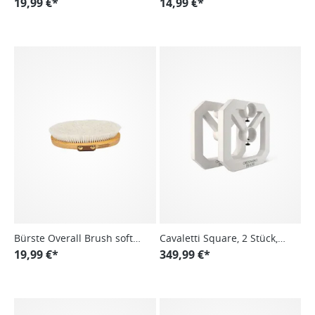
19,99 €*
Medium
14,99 €*
Bürste Overall Brush soft
Cavaletti Square, 2 Stück,
small
19,99 €*
Aluminium
349,99 €*