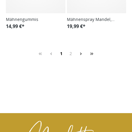
Mähnengummis
Mähnenspray Mandel,
14,99 €*
Detangler
19,99 €*
1
2