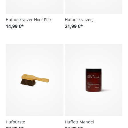
Hufauskratzer Hoof Pick
Hufauskratzer,
14,99 €*
Metallborsten, mit Magnet
21,99 €*
Hufbürste
Huffett Mandel