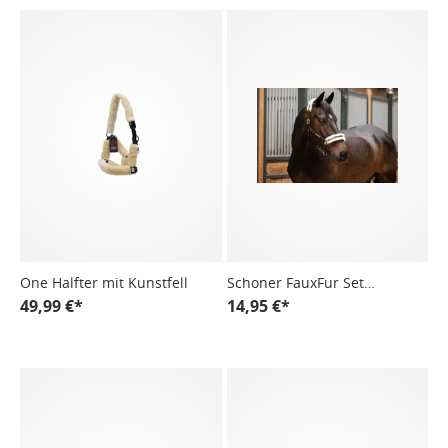
One Halfter mit Kunstfell
Schoner FauxFur Set
49,99 €*
Elegance
14,95 €*