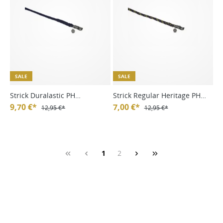
SALE
SALE
Strick Duralastic PH
Strick Regular Heritage PH
Platinum HW24
9,70 €*
Platinum HW24
7,00 €*
12,95 €*
12,95 €*
1
2