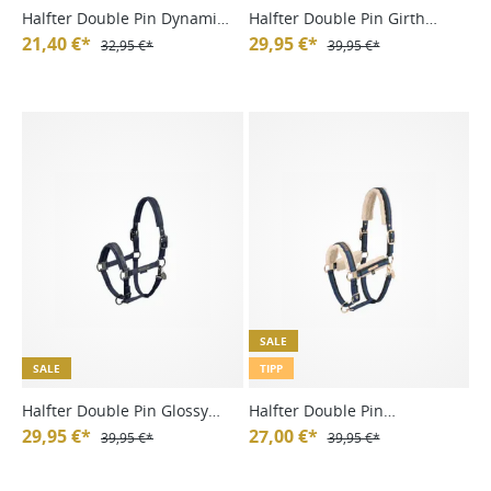
Halfter Double Pin Dynamic
Halfter Double Pin Girth
FS24
21,40 €*
Faucfur Platinum HW24
29,95 €*
32,95 €*
39,95 €*
SALE
SALE
TIPP
Halfter Double Pin Glossy
Halfter Double Pin
Crystal Platinum HW24
29,95 €*
Teddyfleece Heritage 24/25
27,00 €*
39,95 €*
39,95 €*