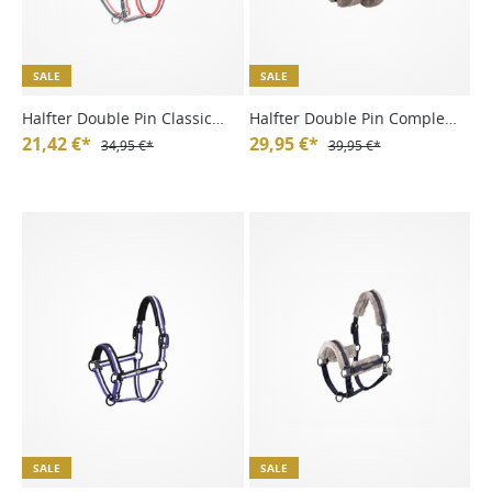
SALE
SALE
Halfter Double Pin Classic
Halfter Double Pin Complete
Sports FS25
21,42 €*
Fauxfur Platinum HW24
29,95 €*
34,95 €*
39,95 €*
SALE
SALE