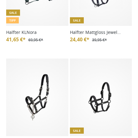
SALE
TIPP
SALE
Halfter KLNora
Halfter Mattgloss Jewel
41,65 €*
Classic Sports FS25
24,40 €*
69,95 €*
39,95 €*
SALE