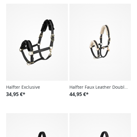
Halfter Exclusive
Halfter Faux Leather Double
34,95 €*
Pin F Heritage 24/25
44,95 €*