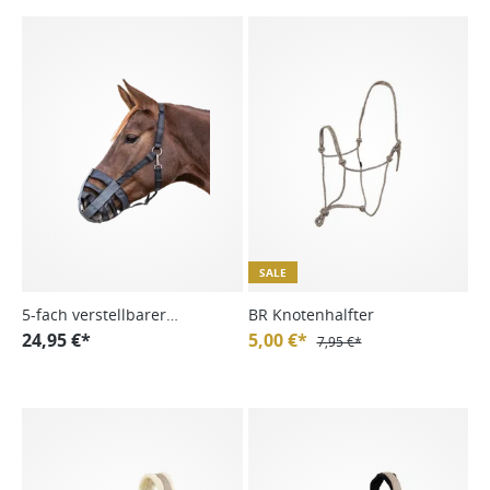
SALE
5-fach verstellbarer
BR Knotenhalfter
Freßschutz, schwarz, WB
24,95 €*
5,00 €*
7,95 €*