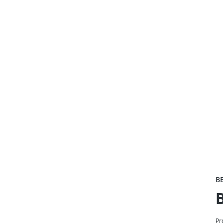
B
B
Pr