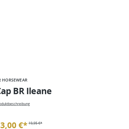
R HORSEWEAR
ap BR Ileane
oduktbeschreibung
3,00 €*
19,95 €*