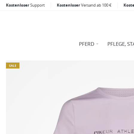
Kostenloser
Support
Kostenloser
Versand ab 100 €
Kost
PFERD
PFLEGE, ST
SALE