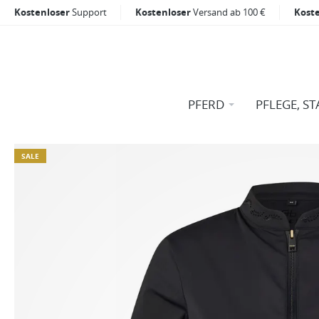
Kostenloser
Support
Kostenloser
Versand ab 100 €
Kost
PFERD
PFLEGE, ST
SALE