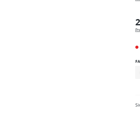
2
Pr
FA
Si