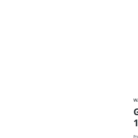
W
G
1
Pr