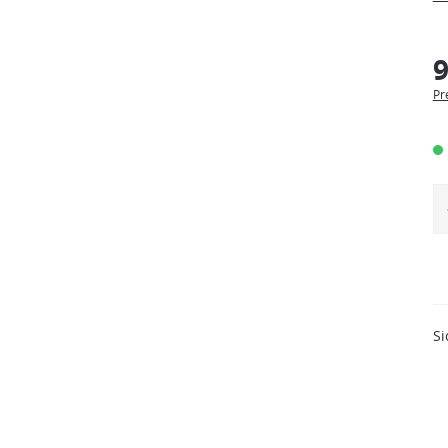
9
Pr
Si