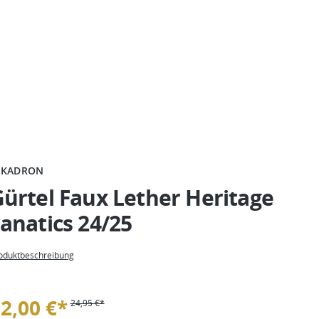
SKADRON
ürtel Faux Lether Heritage
anatics 24/25
oduktbeschreibung
2,00 €*
24,95 €*