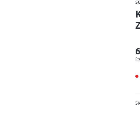
S
6
Pr
Si