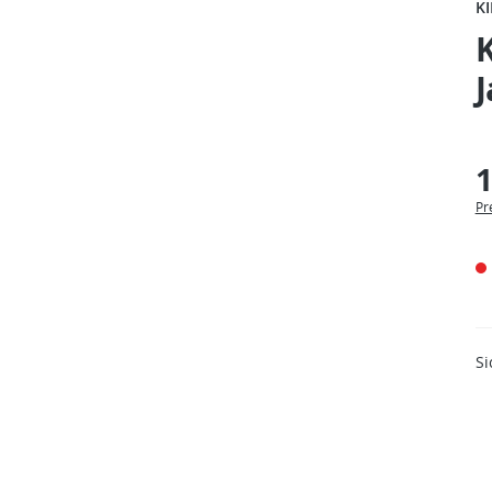
K
K
J
1
Pr
Si