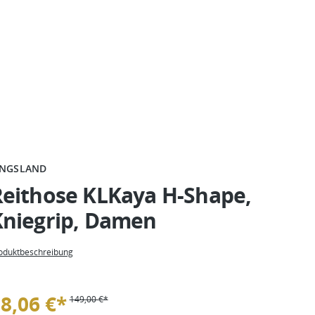
INGSLAND
Reithose KLKaya H-Shape,
Kniegrip, Damen
oduktbeschreibung
8,06 €*
149,00 €*