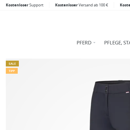
Kostenloser
Support
Kostenloser
Versand ab 100 €
Kost
PFERD
PFLEGE, ST
SALE
TIPP