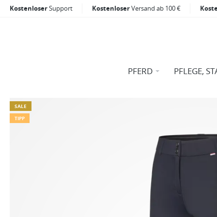
Kostenloser
Support
Kostenloser
Versand ab 100 €
Kost
PFERD
PFLEGE, ST
SALE
TIPP