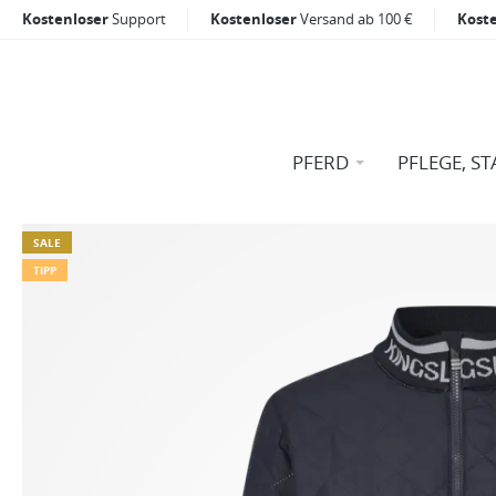
Kostenloser
Support
Kostenloser
Versand ab 100 €
Kost
PFERD
PFLEGE, ST
SALE
TIPP