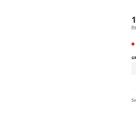
1
Pr
G
Si