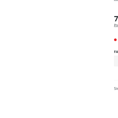
7
Pr
FA
Si