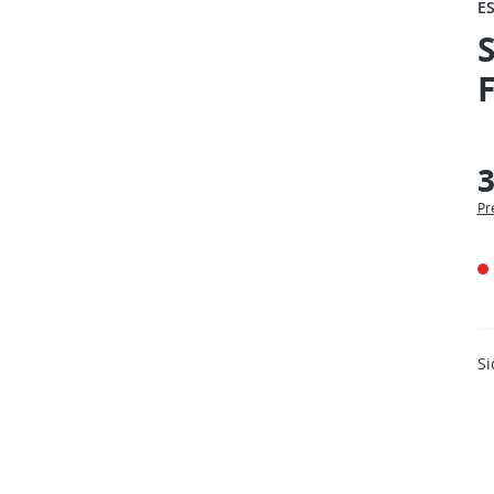
E
S
F
3
Pr
Si