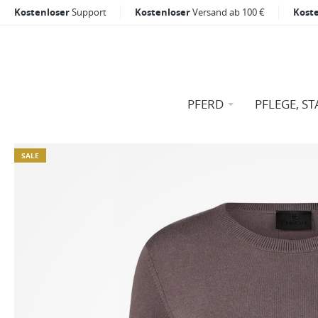
Kostenloser
Support
Kostenloser
Versand ab 100 €
Kost
PFERD
PFLEGE, ST
SALE