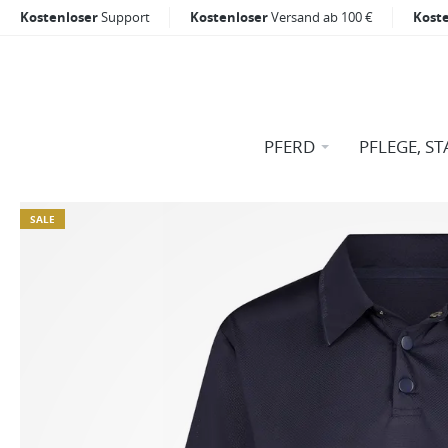
Kostenloser
Support
Kostenloser
Versand ab 100 €
Kost
PFERD
PFLEGE, ST
SALE