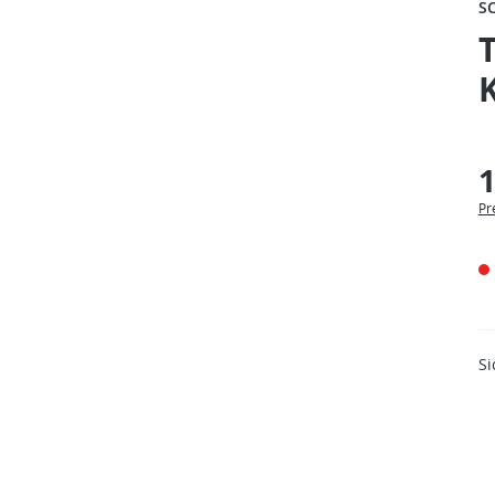
S
T
1
Pr
Si