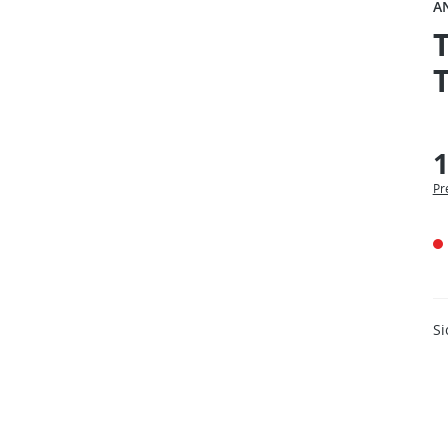
A
1
Pr
Si