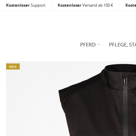
Kostenloser
Support
Kostenloser
Versand ab 100 €
Kost
PFERD
PFLEGE, ST
SALE