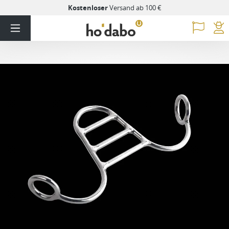
Kostenloser
Versand ab 100 €